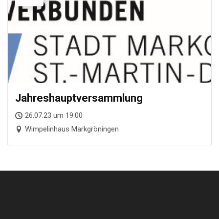
Jah­res­haupt­ver­samm­lung
26.07.23 um 19:00
Wimpelinhaus Markgröningen