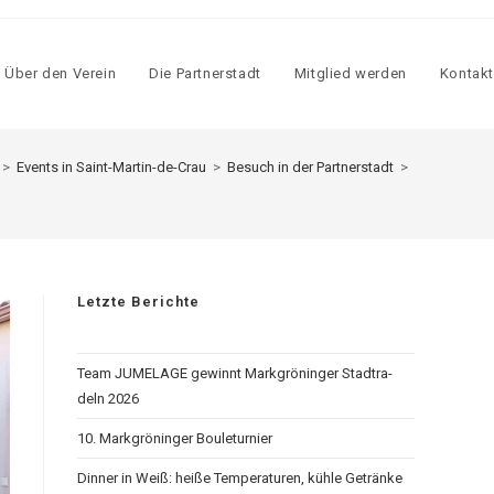
Über den Ver­ein
Die Part­ner­stadt
Mit­glied wer­den
Kon­takt
>
Events in Saint-Martin-de-Crau
>
Besuch in der Partnerstadt
>
Letzte Berichte
Team JUMELAGE gewinnt Mark­grö­nin­ger Stadt­ra­
deln 2026
10. Mark­grö­nin­ger Bou­letur­nier
Din­ner in Weiß: hei­ße Tem­pe­ra­tu­ren, küh­le Geträn­ke