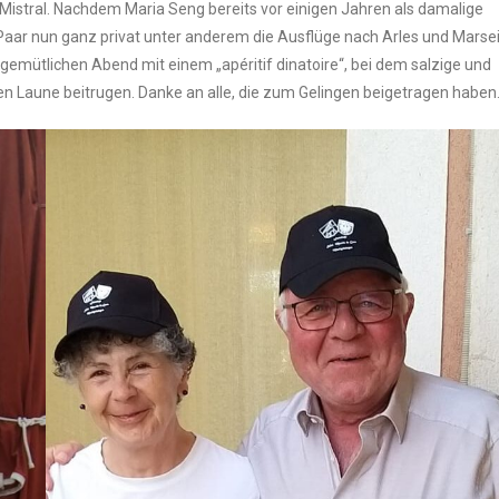
Mis­tral. Nach­dem Maria Seng bereits vor eini­gen Jah­ren als dama­li­ge
as Paar nun ganz pri­vat unter ande­rem die Aus­flü­ge nach Arles und Mar­sei
gemüt­li­chen Abend mit einem „apé­ri­tif dina­toire“, bei dem sal­zi­ge und
 Lau­ne bei­tru­gen. Dan­ke an alle, die zum Gelin­gen bei­getra­gen haben