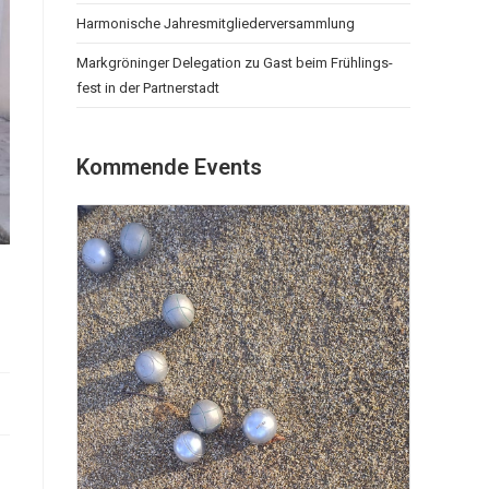
Har­mo­ni­sche Jah­res­mit­glie­der­ver­samm­lung
Mark­grö­nin­ger Dele­ga­ti­on zu Gast beim Früh­lings­
fest in der Part­ner­stadt
Kom­men­de Events