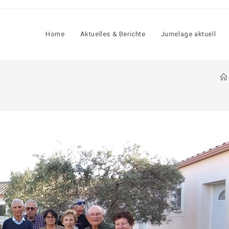
Home
Aktu­el­les & Berich­te
Jume­la­ge aktu­ell