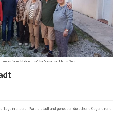
sieren "apéritif dinatoire" für Maria und Martin Seng
adt
­ge Tage in unse­rer Part­ner­stadt und genos­sen die schö­ne Gegend rund