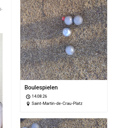
l­
.
Boule­spie­len
14.08.26
Saint-Martin-de-Crau-Platz