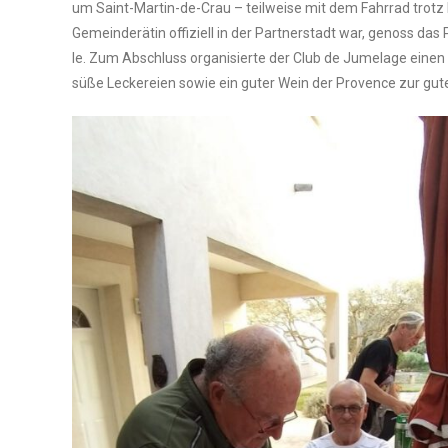
um Saint-Mar­tin-de-Crau – teil­wei­se mit dem Fahr­rad trotz 
Gemein­de­rä­tin offi­zi­ell in der Part­ner­stadt war, genoss d
le. Zum Abschluss orga­ni­sier­te der Club de Jume­la­ge einen 
süße Lecke­rei­en sowie ein guter Wein der Pro­vence zur guten