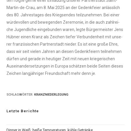
ten folg­te ger­ne einer Ein­la­dung unse­rer Part­ner­stadt Saint-
Mar­tin-de-Crau, am 8. Mai 2025 an der Gedenk­fei­er anläss­lich
des 80. Jah­res­ta­ges des Kriegs­en­des teil­zu­neh­men. Bei einer
wür­de­vol­len und bewe­gen­den Zere­mo­nie, in die auch zahl­rei­
che Jugend­li­che ein­ge­bun­den waren, leg­te Bür­ger­meis­ter Jens
Hüb­ner einen Kranz als Zei­chen tie­fer Ver­bun­den­heit mit unse­
rer fran­zö­si­schen Part­ner­stadt nie­der. Es ist eine gro­ße Ehre,
dass wir seit vie­len Jah­ren an die­sen Gedenk­fei­ern teil­neh­men
dür­fen und gera­de in heu­ti­ger Zeit mit neu­en krie­ge­ri­schen
Aus­ein­an­der­set­zun­gen in Euro­pa schät­zen bei­de Sei­ten die­ses
Zei­chen lang­jäh­ri­ger Freund­schaft mehr denn je.
SCHLAGWÖRTER
:
KRANZNIEDERLEGUNG
Letzte Berichte
Din­ner in Weiß: hei­ße Tem­pe­ra­tu­ren, küh­le Geträn­ke