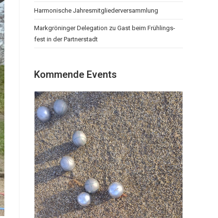
Har­mo­ni­sche Jah­res­mit­glie­der­ver­samm­lung
Mark­grö­nin­ger Dele­ga­ti­on zu Gast beim Früh­lings­
fest in der Part­ner­stadt
Kom­men­de Events