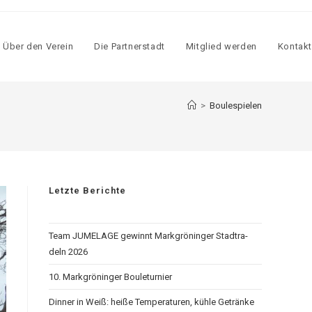
Über den Ver­ein
Die Part­ner­stadt
Mit­glied wer­den
Kon­takt
>
Boulespielen
Letzte Berichte
Team JUMELAGE gewinnt Mark­grö­nin­ger Stadt­ra­
deln 2026
10. Mark­grö­nin­ger Bou­letur­nier
Din­ner in Weiß: hei­ße Tem­pe­ra­tu­ren, küh­le Geträn­ke