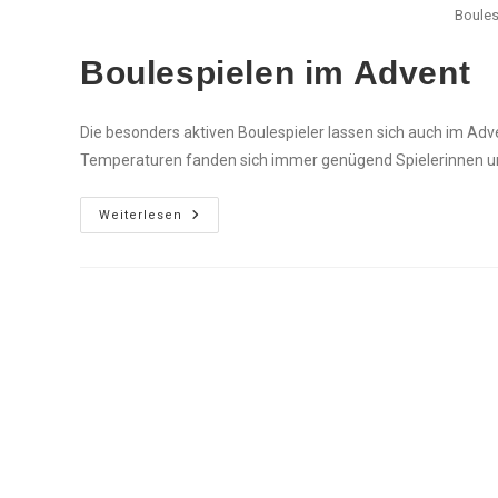
Boules
Boule­spie­len im Advent
Die besonders aktiven Boulespieler lassen sich auch im Adv
Temperaturen fanden sich immer genügend Spielerinnen un
Boule­
Weiterlesen
Spie­
Len
Im
Advent