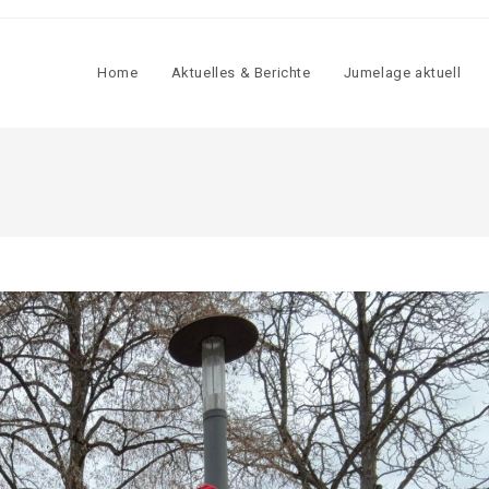
Home
Aktu­el­les & Berich­te
Jume­la­ge aktu­ell