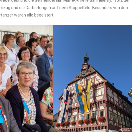
 Nie­der­oest und die Gemein­de­rä­tin Marie-Amé­lie Bar­thé­lé­my. Trotz der
Umzug und die Dar­bie­tun­gen auf dem Stop­pel­feld. Beson­ders von den
r­tän­zer waren alle begeis­tert.