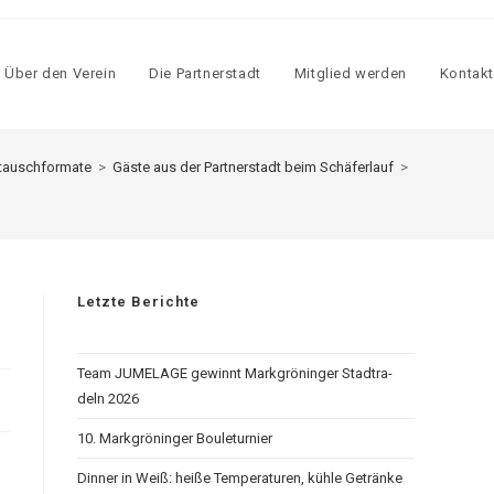
Über den Ver­ein
Die Part­ner­stadt
Mit­glied wer­den
Kon­takt
tauschformate
>
Gäste aus der Partnerstadt beim Schäferlauf
>
Letzte Berichte
Team JUMELAGE gewinnt Mark­grö­nin­ger Stadt­ra­
deln 2026
10. Mark­grö­nin­ger Bou­letur­nier
Din­ner in Weiß: hei­ße Tem­pe­ra­tu­ren, küh­le Geträn­ke