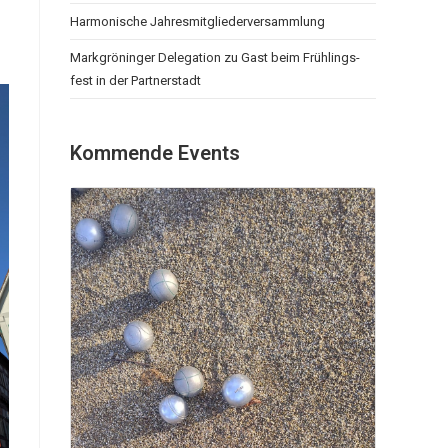
Har­mo­ni­sche Jah­res­mit­glie­der­ver­samm­lung
Mark­grö­nin­ger Dele­ga­ti­on zu Gast beim Früh­lings­
fest in der Part­ner­stadt
Kom­men­de Events