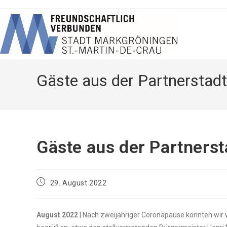
Zum
Inhalt
springen
Gäs­te aus der Part­ner­stadt
Gäs­te aus der Part­ner­s
Beitrag
29. August 2022
veröffentlicht:
August 2022
| Nach zwei­jäh­ri­ger Coro­na­pau­se konn­ten wir