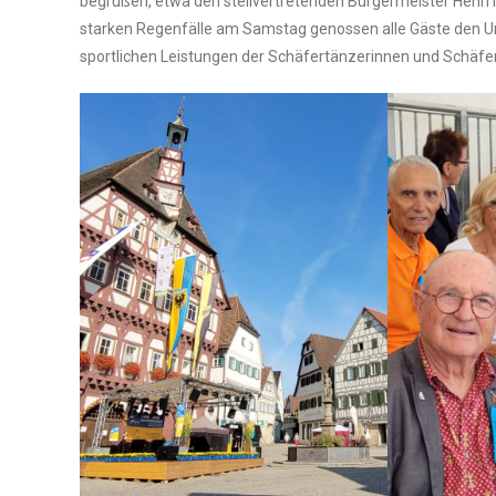
begrü­ßen, etwa den stell­ver­tre­ten­den Bür­ger­meis­ter Hen­ri
star­ken Regen­fäl­le am Sams­tag genos­sen alle Gäs­te den 
sport­li­chen Leis­tun­gen der Schä­fer­tän­ze­rin­nen und Schä­fe