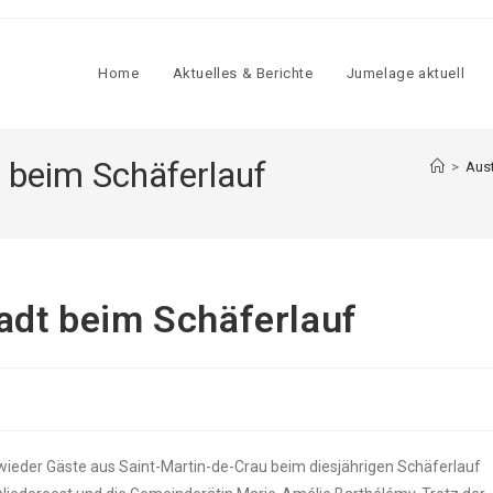
Home
Aktu­el­les & Berich­te
Jume­la­ge aktu­ell
 beim Schä­fer­lauf
>
Aus
tadt beim Schä­fer­lauf
 wie­der Gäs­te aus Saint-Mar­tin-de-Crau beim dies­jäh­ri­gen Schä­fer­lauf